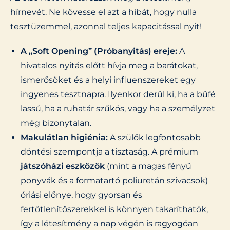
hírnevét. Ne kövesse el azt a hibát, hogy nulla
tesztüzemmel, azonnal teljes kapacitással nyit!
A „Soft Opening” (Próbanyitás) ereje:
A
hivatalos nyitás előtt hívja meg a barátokat,
ismerősöket és a helyi influenszereket egy
ingyenes tesztnapra. Ilyenkor derül ki, ha a büfé
lassú, ha a ruhatár szűkös, vagy ha a személyzet
még bizonytalan.
Makulátlan higiénia:
A szülők legfontosabb
döntési szempontja a tisztaság. A prémium
játszóházi eszközök
(mint a magas fényű
ponyvák és a formatartó poliuretán szivacsok)
óriási előnye, hogy gyorsan és
fertőtlenítőszerekkel is könnyen takaríthatók,
így a létesítmény a nap végén is ragyogóan