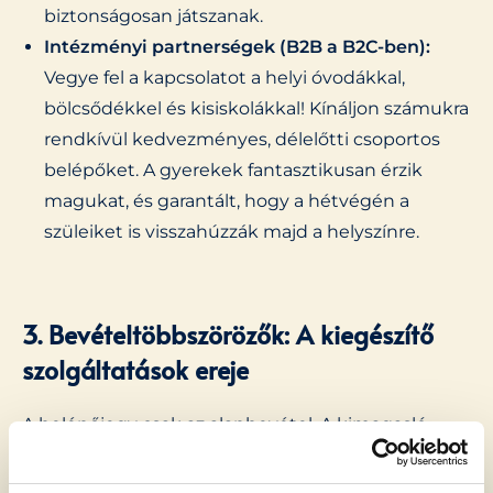
biztonságosan játszanak.
Intézményi partnerségek (B2B a B2C-ben):
Vegye fel a kapcsolatot a helyi óvodákkal,
bölcsődékkel és kisiskolákkal! Kínáljon számukra
rendkívül kedvezményes, délelőtti csoportos
belépőket. A gyerekek fantasztikusan érzik
magukat, és garantált, hogy a hétvégén a
szüleiket is visszahúzzák majd a helyszínre.
3. Bevételtöbbszörözők: A kiegészítő
szolgáltatások ereje
A belépőjegy csak az alapbevétel. A kimagasló
megtérülést a kiegészítő (upsell) szolgáltatások
biztosítják.