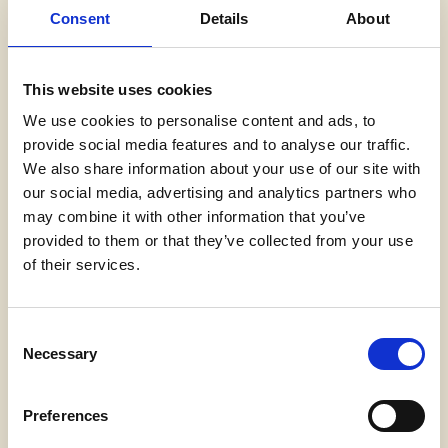
Consent
Details
About
Professzionális vendéglátás:
Amíg a gyerekek
egy 3 szintes
játéklabirintus
izgalmait élvezik, a
This website uses cookies
szülők jellemzően 2-3 órát töltenek el
We use cookies to personalise content and ads, to
várakozással. Egy minőségi kávékat, frissítőket
provide social media features and to analyse our traffic.
és egészséges snackeket kínáló kávézó/büfé
We also share information about your use of our site with
drasztikusan megnöveli az egy főre eső költést.
our social media, advertising and analytics partners who
Születésnapi csomagok és különtermek:
Egy
may combine it with other information that you’ve
profi élményközpont kötelező eleme a
provided to them or that they’ve collected from your use
of their services.
tematikus születésnapi szoba. A szülők
hajlandóak felárat fizetni a stresszmentes, teljes
körű (torta, animátor, dekoráció)
C
buliszervezésért.
Necessary
o
n
s
Preferences
e
4. Folyamatos üzemeltetés: A háttér,