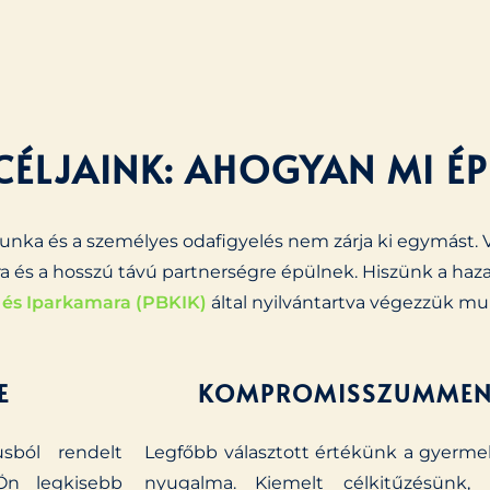
CÉLJAINK: AHOGYAN MI É
nka és a személyes odafigyelés nem zárja ki egymást. V
ásra és a hosszú távú partnerségre épülnek. Hiszünk a haza
 és Iparkamara (PBKIK)
által nyilvántartva végezzük m
E
KOMPROMISSZUMMENT
sból rendelt
Legfőbb választott értékünk a gyerm
 Ön legkisebb
nyugalma. Kiemelt célkitűzésünk,