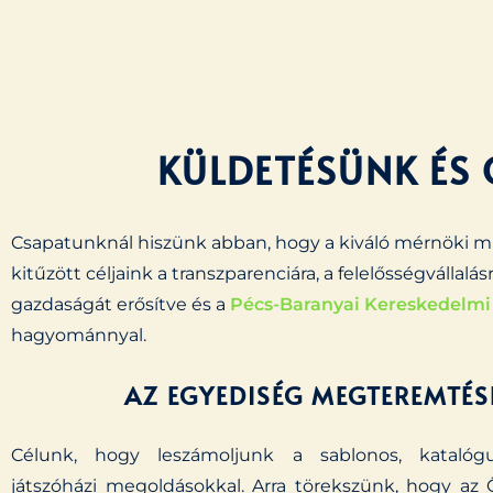
KÜLDETÉSÜNK ÉS 
Csapatunknál hiszünk abban, hogy a kiváló mérnöki mu
kitűzött céljaink a transzparenciára, a felelősségvállal
gazdaságát erősítve és a
Pécs-Baranyai Kereskedelmi
hagyománnyal.
AZ EGYEDISÉG MEGTEREMTÉS
Célunk, hogy leszámoljunk a sablonos, katalógu
játszóházi megoldásokkal. Arra törekszünk, hogy az