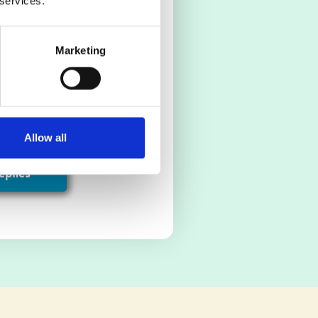
 services.
ázak és légvárak
a, Discovery Channelre
Marketing
k és a játszóházi
jük Önnek is tetszeni fog
Allow all
építés