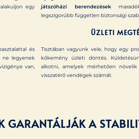
alakuljon egy
játszóházi berendezések
maradékt
legszigorúbb független biztonsági sza
ÜZLETI MEGT
asztalattal és
Tisztában vagyunk vele, hogy egy pro
k ne legyenek
kőkemény üzleti döntés. Küldetésü
vizigénye van,
alkotni, amelyek mérhetően növelik 
visszatérő vendégek számát.
K GARANTÁLJÁK A STABIL