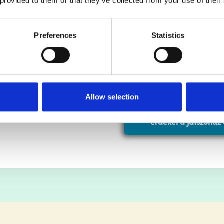
 provided to them or that they’ve collected from your use of their
Ha szeretne többet megtudni a játszóh
építéséről, tekintse meg
Gyetván Csab
Preferences
Statistics
készített „Így készülnek az ugrálóvára
labirintusok”
című videóját.
Szerintünk nagyon izgalmas lett, remél
Allow selection
érdekel a játszóház 