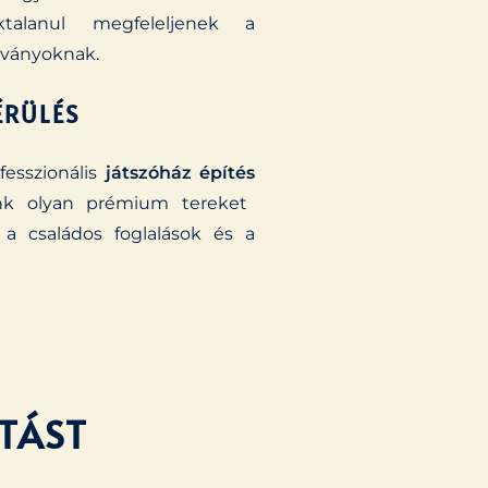
alanul megfeleljenek a
bványoknak.
ÉRÜLÉS
fesszionális
játszóház építés
nk olyan prémium tereket
a családos foglalások és a
ITÁST