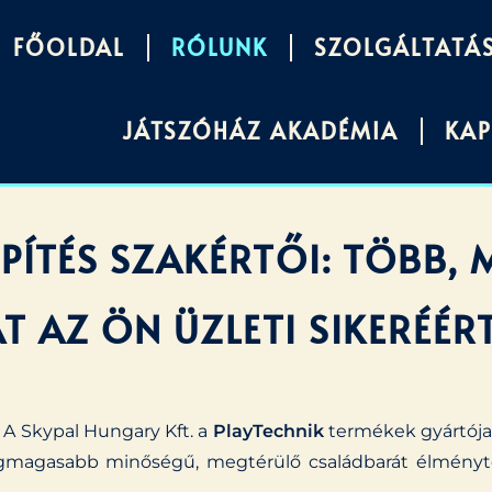
FŐOLDAL
RÓLUNK
SZOLGÁLTATÁ
JÁTSZÓHÁZ AKADÉMIA
KA
PÍTÉS SZAKÉRTŐI: TÖBB, 
T AZ ÖN ÜZLETI SIKERÉÉR
 A Skypal Hungary Kft. a
PlayTechnik
termékek gyártója 
 legmagasabb minőségű, megtérülő családbarát élmén