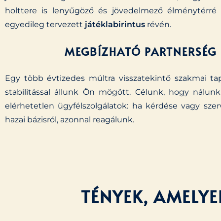
holttere is lenyűgöző és jövedelmező élménytérré 
egyedileg tervezett
játéklabirintus
révén.
MEGBÍZHATÓ PARTNERSÉG
Egy több évtizedes múltra visszatekintő szakmai tap
stabilitással állunk Ön mögött. Célunk, hogy nálun
elérhetetlen ügyfélszolgálatok: ha kérdése vagy szer
hazai bázisról, azonnal reagálunk.
TÉNYEK, AMELYE