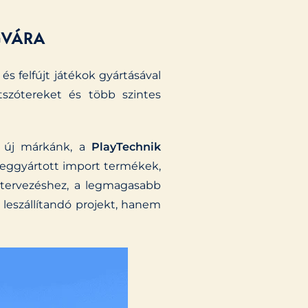
GVÁRA
és felfújt játékok gyártásával
átszótereket és több szintes
b új márkánk, a
PlayTechnik
ömeggyártott import termékek,
 tervezéshez, a legmagasabb
eszállítandó projekt, hanem