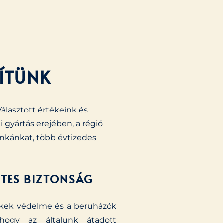
PÍTÜNK
álasztott értékeink és
i gyártás erejében, a régió
unkánkat, több évtizedes
ES BIZTONSÁG
ekek védelme és a beruházók
 hogy az általunk átadott