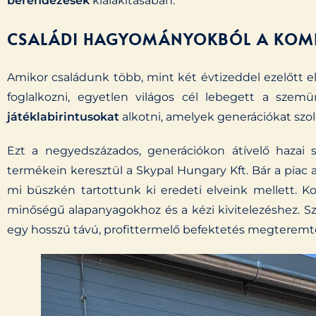
berendezések
kialakításában.
CSALÁDI HAGYOMÁNYOKBÓL A KOM
Amikor családunk több, mint két évtizeddel ezelőtt 
foglalkozni, egyetlen világos cél lebegett a szemün
játéklabirintusokat
alkotni, amelyek generációkat szo
Ezt a negyedszázados, generációkon átívelő hazai 
termékein keresztül a Skypal Hungary Kft. Bár a piac 
mi büszkén tartottunk ki eredeti elveink mellett.
minőségű alapanyagokhoz és a kézi kivitelezéshez.
egy hosszú távú, profittermelő befektetés megteremt