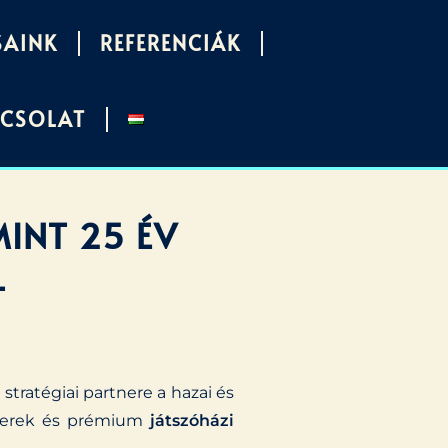
SAINK
REFERENCIÁK
PCSOLAT
MINT 25 ÉV
T
stratégiai partnere a hazai és
yterek és prémium
játszóházi