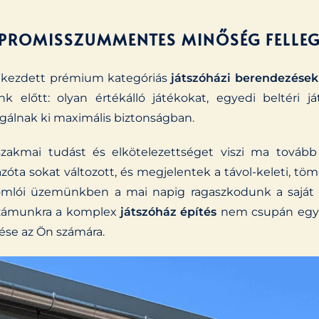
PROMISSZUMMENTES MINŐSÉG FELLE
elkezdett prémium kategóriás
játszóházi berendezések
k előtt: olyan értékálló játékokat, egyedi beltéri j
lgálnak ki maximális biztonságban.
szakmai tudást és elkötelezettséget viszi ma továb
azóta sokat változott, és megjelentek a távol-keleti, t
 Komlói üzemünkben a mai napig ragaszkodunk a saját
 Számunkra a komplex
játszóház építés
nem csupán egy l
ése az Ön számára.