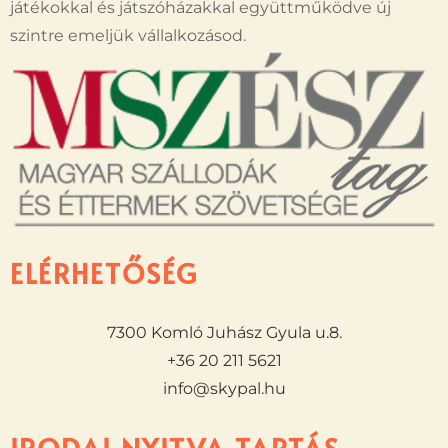
játékokkal és játszóházakkal együttműködve új
szintre emeljük vállalkozásod.
ELÉRHETŐSÉG
7300 Komló Juhász Gyula u.8.
+36 20 211 5621
info@skypal.hu
IRODAI NYITVA TARTÁS