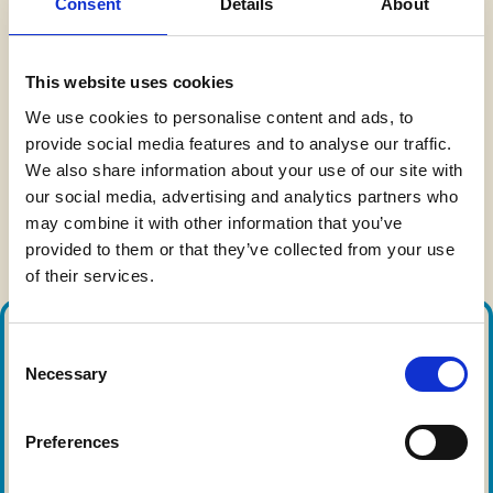
Consent
Details
About
This website uses cookies
We use cookies to personalise content and ads, to
provide social media features and to analyse our traffic.
We also share information about your use of our site with
our social media, advertising and analytics partners who
may combine it with other information that you’ve
provided to them or that they’ve collected from your use
of their services.
SZERETNÉ, HA
C
Necessary
o
MEGVALÓSÍTANÁNK ÁLMAI
n
s
Preferences
JÁTSZÓHÁZÁT?
e
n