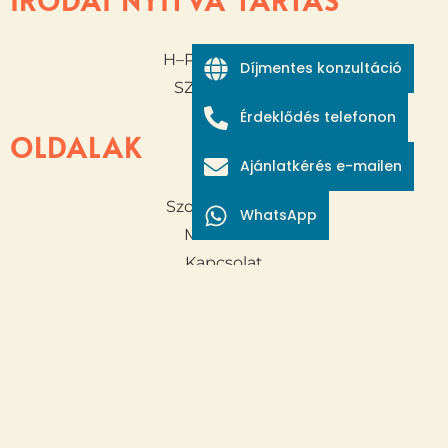
H–P: 9:00–16:00
Díjmentes konzultáció
SZ–V: ZÁRVA
Érdeklődés telefonon
OLDALAK
Ajánlatkérés e-mailen
Szolgáltatások
WhatsApp
Munkáink
Kapcsolat
INFORMÁCIÓK
Adatvédelmi Nyilatkozat
Cookie Tájékoztató