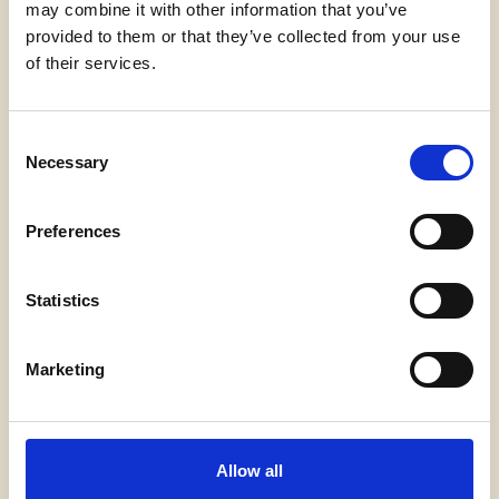
may combine it with other information that you’ve
MEGVALÓSÍTANÁNK
provided to them or that they’ve collected from your use
of their services.
ÁLMAI JÁTSZÓHÁZÁT?
C
Necessary
Ha szeretné , hogy önnek is megvalósítsuk a
o
n
legmerészebb elképzeléseit, akkor kattintson
s
a gombra, válassza ki a szolgáltatásaink közül
Preferences
e
azt, amelyik a legjobban illik az igényeihez,
n
töltse ki az űralpot és kezdjük meg a közös
t
Statistics
munkát.
S
e
Marketing
l
dolgozzunk együtt
e
c
t
Allow all
i