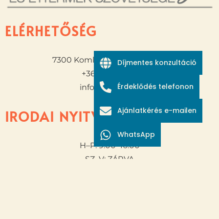
ELÉRHETŐSÉG
7300 Komló Juhász Gyula u.8.
Díjmentes konzultáció
+36 20 211 5621
Érdeklődés telefonon
info@skypal.hu
Ajánlatkérés e-mailen
IRODAI NYITVA TARTÁS
WhatsApp
H–P: 9:00–16:00
SZ–V: ZÁRVA
OLDALAK
Szolgáltatások